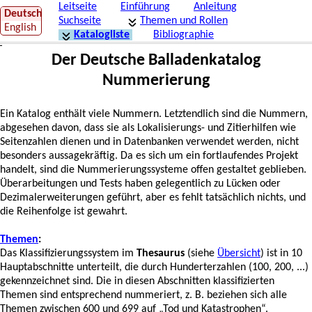
Leitseite
Einführung
Anleitung
Deutsch
Suchseite
Themen und Rollen
DBK
English
Katalogliste
Bibliographie
Der Deutsche Balladenkatalog
Nummerierung
Ein Katalog enthält viele Nummern. Letztendlich sind die Nummern,
abgesehen davon, dass sie als Lokalisierungs- und Zitierhilfen wie
Seitenzahlen dienen und in Datenbanken verwendet werden, nicht
besonders aussagekräftig. Da es sich um ein fortlaufendes Projekt
handelt, sind die Nummerierungssysteme offen gestaltet geblieben.
Überarbeitungen und Tests haben gelegentlich zu Lücken oder
Dezimalerweiterungen geführt, aber es fehlt tatsächlich nichts, und
die Reihenfolge ist gewahrt.
Themen
:
Das Klassifizierungssystem im
Thesaurus
(siehe
Übersicht
) ist in 10
Hauptabschnitte unterteilt, die durch Hunderterzahlen (100, 200, ...)
gekennzeichnet sind. Die in diesen Abschnitten klassifizierten
Themen sind entsprechend nummeriert, z. B. beziehen sich alle
Themen zwischen 600 und 699 auf „Tod und Katastrophen“.