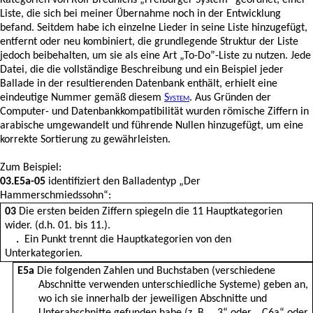
Kategorien von Rolf Brednichs „Freiburger System“ geordnet, einer
Liste, die sich bei meiner Übernahme noch in der Entwicklung
befand. Seitdem habe ich einzelne Lieder in seine Liste hinzugefügt,
entfernt oder neu kombiniert, die grundlegende Struktur der Liste
jedoch beibehalten, um sie als eine Art „To-Do”-Liste zu nutzen. Jede
Datei, die die vollständige Beschreibung und ein Beispiel jeder
Ballade in der resultierenden Datenbank enthält, erhielt eine
eindeutige Nummer gemäß diesem
System
. Aus Gründen der
Computer- und Datenbankkompatibilität wurden römische Ziffern in
arabische umgewandelt und führende Nullen hinzugefügt, um eine
korrekte Sortierung zu gewährleisten.
Zum Beispiel:
03.E5a-05
identifiziert den Balladentyp „Der
Hammerschmiedssohn“:
03
Die ersten beiden Ziffern spiegeln die 11 Hauptkategorien
wider. (d.h. 01. bis 11.).
.
Ein Punkt trennt die Hauptkategorien von den
Unterkategorien.
E5a
Die folgenden Zahlen und Buchstaben (verschiedene
Abschnitte verwenden unterschiedliche Systeme) geben an,
wo ich sie innerhalb der jeweiligen Abschnitte und
Unterabschnitte gefunden habe (z. B. „.3“ oder „.C6a“ oder