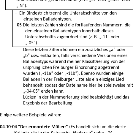
„.N“)
.
–
Ein Bindestrich trennt die Unterabschnitte von den
einzelnen Balladentypen.
05
Die letzten Zahlen sind die fortlaufenden Nummern, die
den einzelnen Balladentypen innerhalb dieses
Unterabschnitts zugeordnet sind (z. B. „-11“ oder
„-05“).
Diese letzten Ziffern können ein zusätzliches „a“ oder
„b“ usw. enthalten, falls verschiedene Versionen eines
Balladentyps während meiner Klassifizierung von der
ursprünglichen Freiburger Einordnung abgetrennt
wurden („-11a“ oder „-11b“). Ebenso wurden einige
Balladen in der Freiburger Liste als ein einziges Lied
behandelt, sodass der Dateiname hier beispielsweise mit
„-04-05“ enden kann.
Lücken in der Nummerierung sind beabsichtigt und das
Ergebnis der Bearbeitung.
Einige weitere Beispiele wären:
04.10-04
"Der ermordete Müller:"
(
Es handelt sich um die vierte
Ballade, die in der Kategorie „Ehebruch“ unter „04