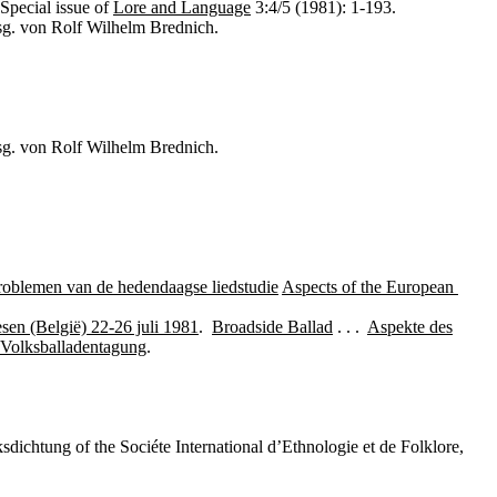
 Special issue of
Lore and Language
3:4/5 (1981): 1-193.
rsg. von Rolf Wilhelm Brednich.
sg. von Rolf Wilhelm Brednich.
roblemen van de hedendaagse liedstudie
Aspects of the European
sen (België) 22-26 juli 1981
.
Broadside Ballad
. . .
Aspekte des
n Volksballadentagung
.
dichtung of the Sociéte International d’Ethnologie et de Folklore,