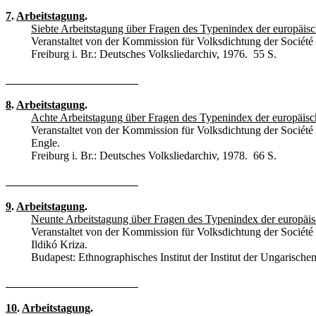
7
.
Arbeitstagung
.
Siebte Arbeitstagung über Fragen des Typenindex der europäis
Veranstaltet von der Kommission für Volksdichtung der Société 
Freiburg i. Br.: Deutsches Volksliedarchiv, 1976. 55 S.
8
.
Arbeitstagung
.
Achte Arbeitstagung über Fragen des Typenindex der europäis
Veranstaltet von der Kommission für Volksdichtung der Société
Engle.
Freiburg i. Br.: Deutsches Volksliedarchiv, 1978. 66 S.
9
.
Arbeitstagung
.
Neunte Arbeitstagung über Fragen des Typenindex der europäi
Veranstaltet von der Kommission für Volksdichtung der Société 
Ildikó Kriza.
Budapest: Ethnographisches Institut der Institut der Ungarisc
10
.
Arbeitstagung
.