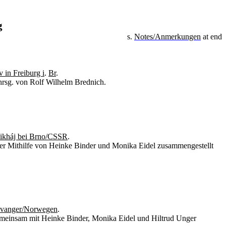
g
s.
Notes/Anmerkungen
at end
 in Freiburg i
.
Br
.
hrsg. von Rolf Wilhelm Brednich.
Cikháj bei Brno/CSSR
.
unter Mithilfe von Heinke Binder und Monika Eidel zusammengestellt
tavanger/Norwegen
.
 gemeinsam mit Heinke Binder, Monika Eidel und Hiltrud Unger