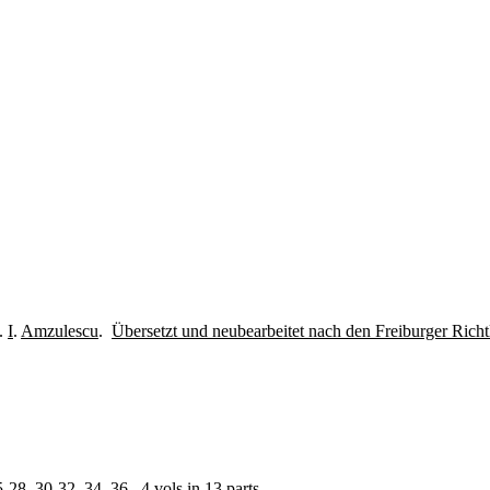
.
I
.
Amzulescu
.
Übersetzt und neubearbeitet nach den Freiburger Richt
28, 30-32, 34, 36. 4 vols in 13 parts.