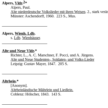
2
Alpers,
Vldr
.
*
Alpers, Paul.
Alte niederdeutsche Volkslieder mit ihren Weisen
. 2., stark verä
Münster: Aschendorff, 1960. 223 S., Mus.
Alpers,
Wienh. Ldb
.
s.
Ldb
.
Wienhäuser
.
Alte und Neue Vldr
.*
Richter, L., A. C. Marschner, F. Pocci, und A. Jürgens.
Alte und Neue Studenten-, Soldaten- und Volks-Lieder
Leipzig: Gustav Mayer, 1847. 205 S.
Altrhein
.*
[Anonym].
Altrheinländische Mährlein und Liedlein.
Coblenz: Hölscher, 1843. 143 S.