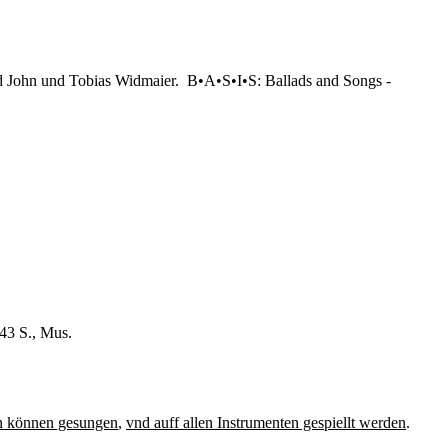
d John und Tobias Widmaier. B•A•S•I•S: Ballads and Songs -
43 S., Mus.
en können gesungen
,
vnd auff allen Instrumenten gespiellt werden
.