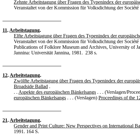
Zehnte Arbeitstagung über Fragen des Typenindex der europäi
Veranstaltet von der Kommission für Volksdichtung der Société 
11
.
Arbeitstagung
.
Elfte Arbeitstagung über Fragen des Typenindex der europäisc
Veranstaltet von der Kommission für Volksdichtung der Société 
Publications of Folklore Museum and Archives, University of 
Jannina: Universität Jannina, 1981. 238 s.
12
.
Arbeitstagung
.
Zwölfte Arbeitstagung über Fragen des Typenindex der europäi
Broadside Ballad
.
. .
Aspekte des europäischen Bänkelsangs
. . . (Verslagen/Proce
europäischen Bänkelsangs
. . . (Verslagen)
Proceedings of the 1
21
.
Arbeitstagung
.
Gender and Print Culture: New Perspectives on International Ba
1991. 164 S.