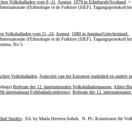
schen Volksballaden vom 9
.
-11
.
August
.
1979 in Edinburgh/Scotland
. =
Internationale d'Ethnologie et de Folklore (SIEF). Tagungsprotokoll h
hen Volksballaden vom 11
.
-24
.
August
.
1980 in Jannina/Griechenland.
Internationale d'Ethnologie et de Folklore (SIEF).
Tagungsprotokoll hr
Jannina, No 5.
schen Volksballaden
.
Aspecten van het Europese marktlied en andere p
edings)
Referate der 12. internationalen Volksballadentagung
,
Alden Bie
2th international Folkballadconference
.
Referate der 12. internationale
llad Studies
. Ed. by María Herrera-Sobek. N. Pl.: Konnission für Volks