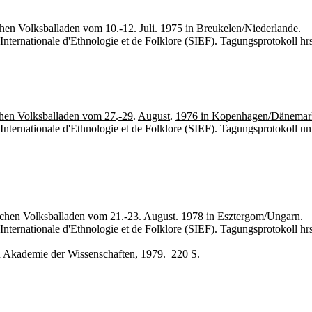
chen Volksballaden vom 10
.
-12
.
Juli
.
1975 in Breukelen/Niederlande
.
Internationale d'Ethnologie et de Folklore (SIEF). Tagungsprotokoll hr
chen Volksballaden vom 27
.
-29
.
August
.
1976 in Kopenhagen/Dänemar
 Internationale d'Ethnologie et de Folklore (SIEF). Tagungsprotokoll 
schen Volksballaden vom 21
.
-23
.
August
.
1978 in Esztergom/Ungarn
.
Internationale d'Ethnologie et de Folklore (SIEF). Tagungsprotokoll 
hen Akademie der Wissenschaften, 1979. 220 S.