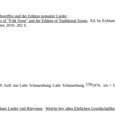
egriffes und der Edition popuärer Lieder
.
s of ”Folk Song“ and the Editing of Traditional Songs
. Ed. by Eckhar
ier, 2010. 282 S.
159
 9. Aufl. nur Lahr: Schauenburg; Lahr: Schauenburg,
1976. xiv + 5
tiger Lieder vnd Rheymen
.
Welche bey allen Ehrlichen Gesellschafft