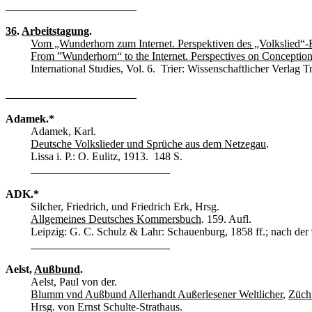
36
.
Arbeitstagung
.
Vom „Wunderhorn zum Internet. Perspektiven des „Volkslied“-B
From ”Wunderhorn“ to the Internet. Perspectives on Conception
International Studies, Vol. 6.
Trier: Wissenschaftlicher Verlag Tr
Adamek.*
Adamek, Karl.
Deutsche Volkslieder und Sprüche aus dem Netzegau
.
Lissa i. P.: O. Eulitz, 1913. 148 S.
ADK.*
Silcher, Friedrich, und Friedrich Erk, Hrsg.
Allgemeines Deutsches Kommersbuch
. 159. Aufl.
Leipzig: G. C. Schulz & Lahr: Schauenburg, 1858 ff.; nach der
Aelst,
Außbund
.
Aelst, Paul von der.
Blumm vnd Außbund Allerhandt Außerlesener Weltlicher
,
Züch
Hrsg. von Ernst Schulte-Strathaus.