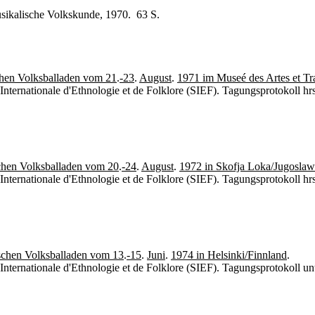
musikalische Volkskunde, 1970. 63 S.
chen Volksballaden vom 21
.
-23
.
August
.
1971 im Museé des Artes et Tra
 Internationale d'Ethnologie et de Folklore (SIEF). Tagungsprotokoll 
schen Volksballaden vom 20
.
-24
.
August
.
1972 in Skofja Loka/Jugoslaw
 Internationale d'Ethnologie et de Folklore (SIEF). Tagungsprotokoll 
ischen Volksballaden vom 13
.
-15
.
Juni
.
1974 in Helsinki/Finnland
.
Internationale d'Ethnologie et de Folklore (SIEF). Tagungsprotokoll un