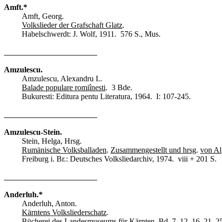
Amft.*
Amft, Georg.
Volkslieder der Grafschaft Glatz
.
Habelschwerdt: J. Wolf, 1911. 576 S., Mus.
Amzulescu.
Amzulescu, Alexandru I..
Balade populare romiînesti
. 3 Bde.
Bukuresti: Editura pentu Literatura, 1964.
I: 107-245.
Amzulescu-Stein.
Stein, Helga, Hrsg.
Rumänische Volksballaden
.
Zusammengestellt und hrsg
.
von Al
Freiburg i. Br.: Deutsches Volksliedarchiv, 1974. viii + 201 S.
Anderluh.*
Anderluh, Anton.
Kärntens Volksliederschatz
.
Bücherei des Landesmuseums für Kärnten, Bd. 7, 12, 16, 21, 25-