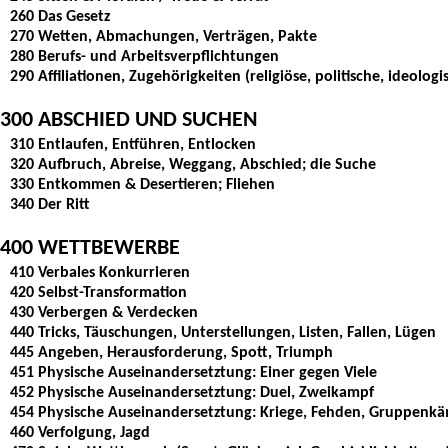
260 Das Gesetz
270 Wetten, Abmachungen, Verträgen, Pakte
280 Berufs- und Arbeitsverpflichtungen
290 Affiliationen, Zugehörigkeiten (religiöse, politische, ideologi
300 ABSCHIED UND SUCHEN
310 Entlaufen, Entführen, Entlocken
320 Aufbruch, Abreise, Weggang, Abschied; die Suche
330 Entkommen & Desertieren; Fliehen
340 Der Ritt
400 WETTBEWERBE
410 Verbales Konkurrieren
420 Selbst-Transformation
430 Verbergen & Verdecken
440 Tricks, Täuschungen, Unterstellungen, Listen, Fallen, Lügen
445 Angeben, Herausforderung, Spott, Triumph
451 Physische Auseinandersetztung: Einer gegen Viele
452 Physische Auseinandersetztung: Duel, Zweikampf
454 Physische Auseinandersetztung: Kriege, Fehden, Gruppenkä
460 Verfolgung, Jagd