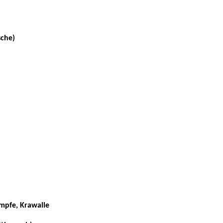
sche)
mpfe, Krawalle