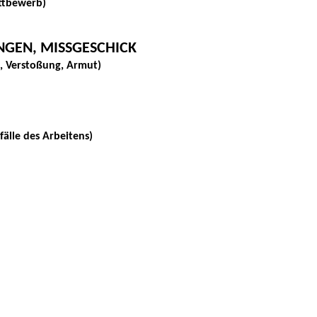
ettbewerb)
NGEN, MISSGESCHICK
n, Verstoßung, Armut)
älle des Arbeitens)