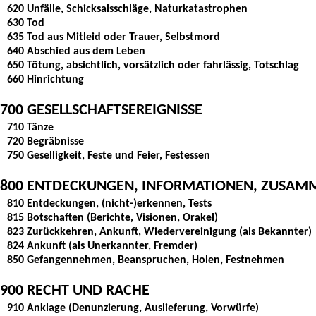
620 Unfälle, Schicksalsschläge, Naturkatastrophen
630 Tod
635 Tod aus Mitleid oder Trauer, Selbstmord
640 Abschied aus dem Leben
650 Tötung, absichtlich, vorsätzlich oder fahrlässig, Totschlag
660 Hinrichtung
700 GESELLSCHAFTSEREIGNISSE
710 Tänze
720 Begräbnisse
750 Geselligkeit, Feste und Feier, Festessen
800 ENTDECKUNGEN, INFORMATIONEN, ZUSAM
810 Entdeckungen, (nicht-)erkennen, Tests
815 Botschaften (Berichte, Visionen, Orakel)
823 Zurückkehren, Ankunft, Wiedervereinigung (als Bekannter)
824 Ankunft (als Unerkannter, Fremder)
850 Gefangennehmen, Beanspruchen, Holen, Festnehmen
900 RECHT UND RACHE
910 Anklage (Denunzierung, Auslieferung, Vorwürfe)