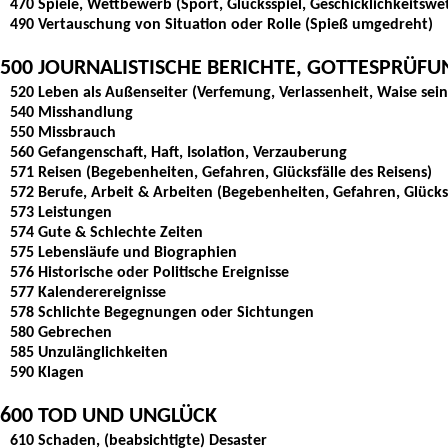
470 Spiele, Wettbewerb (Sport, Glücksspiel, Geschicklichkeitsw
490 Vertauschung von Situation oder Rolle (Spieß umgedreht)
500 JOURNALISTISCHE BERICHTE, GOTTESPRÜFU
520 Leben als Außenseiter (Verfemung, Verlassenheit, Waise sei
540 Misshandlung
550 Missbrauch
560 Gefangenschaft, Haft, Isolation, Verzauberung
571 Reisen (Begebenheiten, Gefahren, Glücksfälle des Reisens)
572 Berufe, Arbeit & Arbeiten (Begebenheiten, Gefahren, Glücksf
573 Leistungen
574 Gute & Schlechte Zeiten
575 Lebensläufe und Biographien
576 Historische oder Politische Ereignisse
577 Kalenderereignisse
578 Schlichte Begegnungen oder Sichtungen
580 Gebrechen
585 Unzulänglichkeiten
590 Klagen
600 TOD UND UNGLÜCK
610 Schaden, (beabsichtigte) Desaster